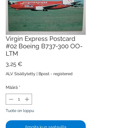
Virgin Express Postcard
#02 Boeing B737-300 OO-
LTM
Hinta
3,25 €
ALV Sisällytetty
|
Bpost - registered
Määrä
*
Tuote on loppu
Ilmoita kun saatavilla