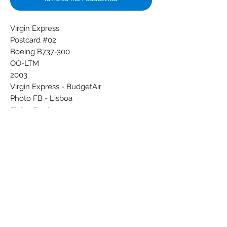
Virgin Express
Postcard #02
Boeing B737-300
OO-LTM
2003
Virgin Express - BudgetAir
Photo FB - Lisboa
Flying Books
SP012/2004
Airline Color Scheme - Introduced 2003
Subscribe Form