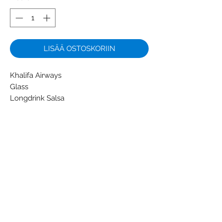
LISÄÄ OSTOSKORIIN
Khalifa Airways
Glass
Longdrink Salsa
Colors: Transparent - White
Material: Glass
Condition: New
Weight (g): 108